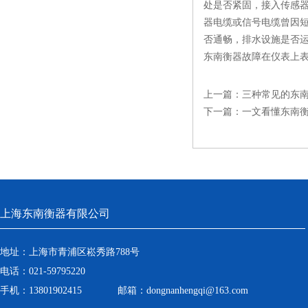
处是否紧固，接入传感器
器电缆或信号电缆曾因
否通畅，排水设施是否
东南衡器故障在仪表上
上一篇：
三种常见的东
下一篇：
一文看懂东南
上海东南衡器有限公司
地址：上海市青浦区崧秀路788号
电话：021-59795220
手机：13801902415 邮箱：dongnanhengqi@163.com