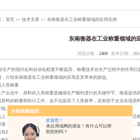
置：
首页
>>
技术文章
>> 东南衡器在工业称重领域的应用实例
东南衡器在工业称重领域的
浏览次数：
2469
发布日期：
202
产的现代化和自动化程度不断提高，称重技术在生产过程中的作用日
例，介绍东南衡器在工业称重领域的应用及其带来的效益。
入库称重
企业中，原料的入库称重是确保生产顺利进行的关键环节。衡器提供的
成原料的称重和统计工作。这不仅提高了入库效率，还有助于企业实现原
线上的动态称重
，动态称重技术可以实现对物料的实时监测和控制。衡器研发的动态称
欢迎您！
对接，实现对物料流量的精确控制。这有助于提高生产效率，减少浪费，
来自局域网的朋友！有什么可以帮
助您的吗？
包装称重
重是确保产品质量的重要环节。衡器提供的包装秤具有高精度、高稳定